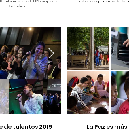
ltural y artístico del Municipio de
valores corporativos de la 
La Calera.
 de talentos 2019
La Paz es mús