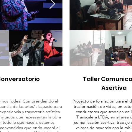
onversatorio
Taller Comunic
Asertiva
ue nos rodea: Comprendiendo el
Proyecto de formación para el de
luencia de las artes". Espacio para
trasformación de vidas, en este
experiencia y trayectoria artística
conductores que trabajan en 
nvitados que representan la obra
Transcalera LTDA, en el área d
n todo lo que hacen, estamos
comunicación asertiva, trabajo
convencidos que enriquecerá el
valores de acuerdo con la misió