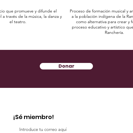
cio que promueve y difunde el
Proceso de formación musical y art
 a través de la música, la danza y
a la población indígena de la Ra
el teatro.
como alternativa para crear y f
proceso educativo y artístico que
Ranchería.
Donar
¡Sé miembro!