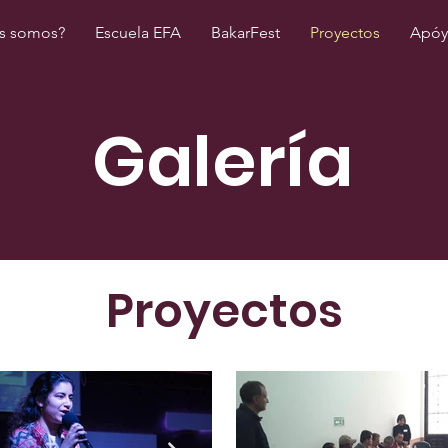
s somos?
Escuela EFA
BakarFest
Proyectos
Apóy
Galería
Proyectos