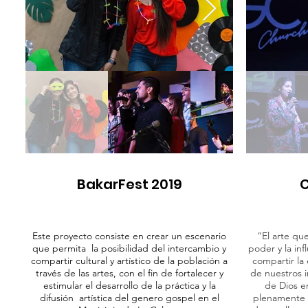
BakarFest 2019
C
Este proyecto consiste en crear un escenario
“El arte q
que permita la posibilidad del intercambio y
poder y la inf
compartir cultural y artístico de la población a
compartir la 
través de las artes, con el fin de fortalecer y
de nuestros i
estimular el desarrollo de la práctica y la
de Dios e
difusión artística del genero gospel en el
plenamente 