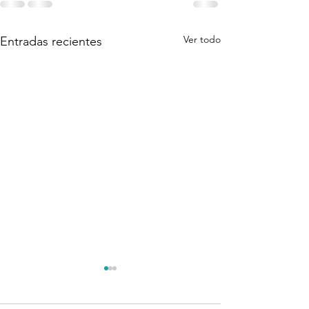
Ver todo
Entradas recientes
Calificación Régimen
¿Qué hacemo
Especial - DIAN - 2021
"Formando para