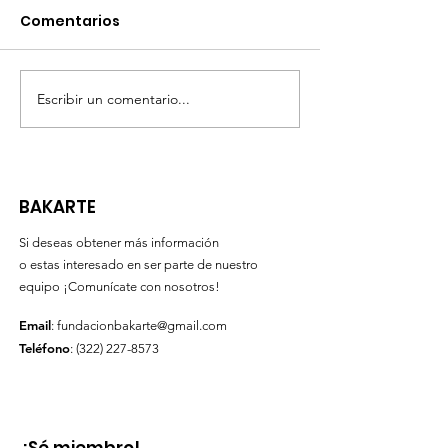
Comentarios
crear"#FundacionB
SI tienes alguna observación,
#FunBakarte
duda o inquietud sobre
#FormandoParaCr
nuestra gestión, puedes
comunicarte con nosotros
Escribir un comentario...
agregando un comentario en
esta...
BAKARTE
Si deseas obtener más información
o estas interesado en ser parte de nuestro
equipo ¡Comunícate con nosotros!
Email
:
fundacionbakarte@gmail.com
Teléfono
:
(322) 227-8573