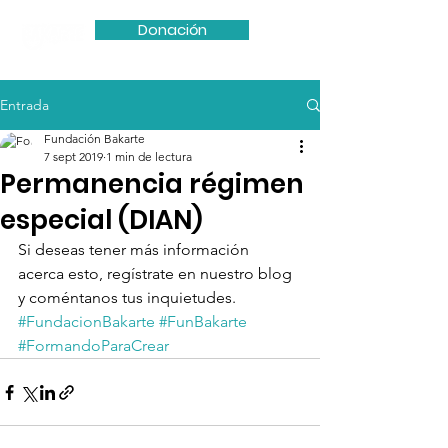
Donación
Entrada
Fundación Bakarte
7 sept 2019
1 min de lectura
Permanencia régimen
especial (DIAN)
Si deseas tener más información 
acerca esto, regístrate en nuestro blog 
y coméntanos tus inquietudes.  
#FundacionBakarte
#FunBakarte
#FormandoParaCrear